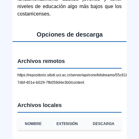
niveles de educación algo más bajos que los
costarricenses.
Opciones de descarga
Archivos remotos
https://repositorio.sibdi.ucr.ac.cr/server/api/core/bitstreams/55c61b58-
7dbf-401e-b029-7fb059d4e3b0/content
Archivos locales
NOMBRE
EXTENSIÓN
DESCARGA